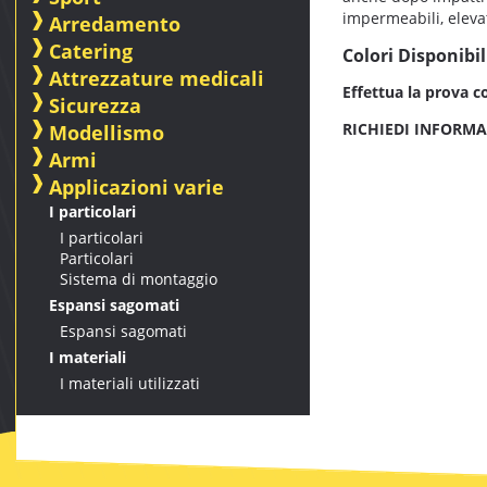
impermeabili, eleva
Arredamento
Catering
Colori Disponibil
Attrezzature medicali
Effettua la prova c
Sicurezza
RICHIEDI INFORMA
Modellismo
Armi
Applicazioni varie
I particolari
I particolari
Particolari
Sistema di montaggio
Espansi sagomati
Espansi sagomati
I materiali
I materiali utilizzati