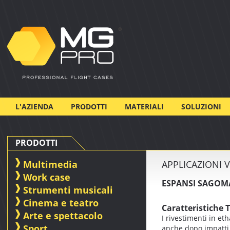
L'AZIENDA
PRODOTTI
MATERIALI
SOLUZIONI
PRODOTTI
Multimedia
APPLICAZIONI 
Work case
ESPANSI SAGOM
Strumenti musicali
Cinema e teatro
Caratteristiche 
Arte e spettacolo
I rivestimenti in et
Sport
anche dopo impatti r