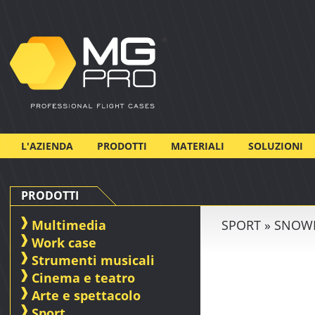
L'AZIENDA
PRODOTTI
MATERIALI
SOLUZIONI
PRODOTTI
Multimedia
SPORT » SNO
Work case
Strumenti musicali
Cinema e teatro
Arte e spettacolo
Sport