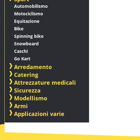
Automobilismo
Motociclismo
Equitazione
Bike
Spinning bike
Snowboard
Caschi
Go Kart
Arredamento
Catering
Attrezzature medicali
Sicurezza
Modellismo
Armi
Applicazioni varie