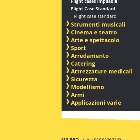
Flight cases impilabili
Flight Case Standard
Flight case standard
Strumenti musicali
Cinema e teatro
Arte e spettacolo
Sport
Arredamento
Catering
Attrezzature medicali
Sicurezza
Modellismo
Armi
Applicazioni varie
MG PRO
- p.iva 01934060748